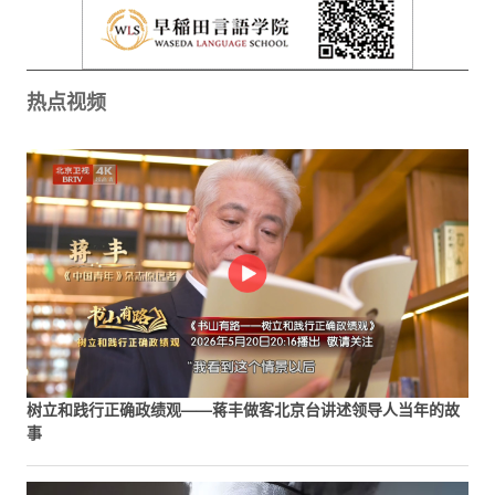
热点视频
树立和践行正确政绩观——蒋丰做客北京台讲述领导人当年的故
事