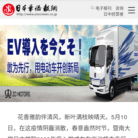
电子报刊
咨询
日中经营者
华韵东瀛，培才育英 暨南大学日本学院2023年度
入学式在东京隆重举行
华人新闻
文化风采
蔡晖
日本华侨报
2023/5/12 09:55:04
花香雅韵伴清风，新叶满枝映晴天。5月10
日，在这疫情阴霾消散，春意盎然时节，暨南大