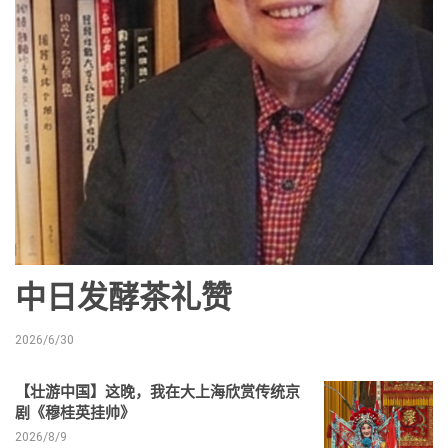
中日发酵茶礼赞
2026/6/30
【壮游中国】这晚，我在大上海欣赏传统京
剧《穆桂英挂帅》
2026/8/9