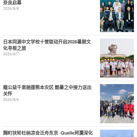
奈良启幕
2026/8/8
日本同源中文学校十营联动开启2026暑期文
化寻根之旅
2026/8/7
龍公益千里驰援熊本灾区 酷暑之中接力送出
关怀
2026/8/6
麹町扶轮社纳凉会泛舟东京 Quelle珂瀾深化