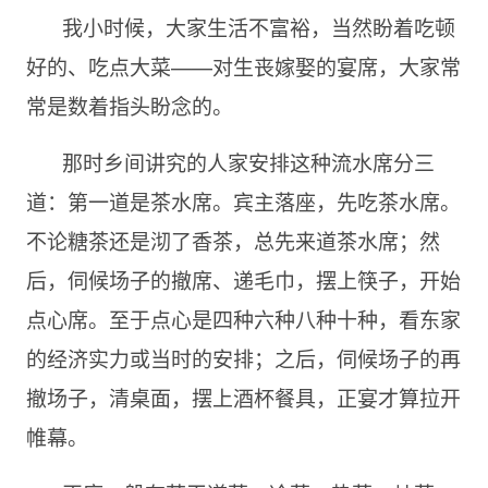
我小时候，大家生活不富裕，当然盼着吃顿
好的、吃点大菜——对生丧嫁娶的宴席，大家常
常是数着指头盼念的。
那时乡间讲究的人家安排这种流水席分三
道：第一道是茶水席。宾主落座，先吃茶水席。
不论糖茶还是沏了香茶，总先来道茶水席；然
后，伺候场子的撤席、递毛巾，摆上筷子，开始
点心席。至于点心是四种六种八种十种，看东家
的经济实力或当时的安排；之后，伺候场子的再
撤场子，清桌面，摆上酒杯餐具，正宴才算拉开
帷幕。