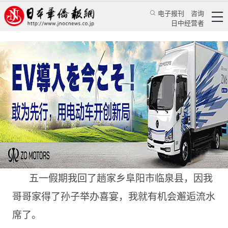
电子报刊
咨询
日中经营者
邂逅“流水席”
特辑
华文汇萃
郭瑞炜
日本华侨报
2023/5/8 11:28:32
五一假期我回了趟家乡阜阳市临泉县，因我
哥哥家得了孙子举办喜宴，我就有机会邂逅流水
席了。