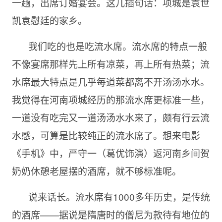
一趟，出席订婚宴会。这儿插句话：项城是袁世
凯袁慰廷的家乡。
我们吃的也是吃流水席。流水席的特点一般
不像宴席那样先上所有凉菜，再上所有热菜；流
水席最大特点是几乎每道菜都离不开汤汤水水。
我觉得在河南项城经历的那流水席更标准一些，
一道没有吃完又一道汤汤水水来了，颇有行云流
水感，可算是比较纯正的流水席了。想来电影
《手机》中，严守一（葛优饰演）返河南乡间贺
奶奶休憩老屋摆的酒席，就不够标准呢。
说来话长。流水席有1000多年历史，是传统
的酒席——据说是隋唐时的僧尼为款待有地位的