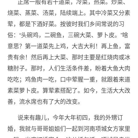
正席一般有若干道菜，冷菜，热菜。炒菜、
烧菜、蒸菜、汤菜，陆续端上。其中冷菜又分素
荤，都是下酒好菜。按彼时我们乡间常说的习
俗：“头碗鸡，二碗鱼，三碗大菜、萝卜皮。”啥
意思？第一道菜先上鸡，大吉大利！再上鱼，富
贵有余！然后再上大菜、那时主要是红烧肉或冰
糖肘子。那时，人们生活条件差，盼着大鱼大肉
吃吃；鸡鱼肉一吃，口中荤腥一重，就跟着来道
素菜萝卜皮。算荤素搭配了。如今，生活大大改
善，流水席也有了大的改变。
说来有趣儿，今年大年初四，我的外甥订
婚，我就与哥哥姐姐们一起到河南项城女方家里