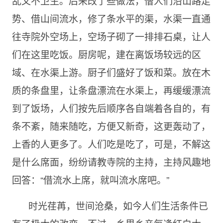
乱又不卫生。后来改了些做法，僧人们沿山路走
势、借山间流水，修了条水平的渠，水渠一直通
往寺院外空场上，空场子砌了一排排石桌，让人
们在这里吃饭。厨房呢，建在离饭场较远的区
域、在水渠上游。厨子们盛好了饭和菜。放在木
质的条盘里，让条盘漂流在水渠上，再缓缓漂流
到了饭场，人们按先后顺序各自端着各自的，有
条不紊，随来随吃，方便又新奇，这更轰动了，
上香的人更多了。人们吃是吃了，可是，不解这
是什么席面，纷纷请教寺院的主持，主持风趣地
回答：“借流水上席，就叫流水席吧。”
时光荏苒，世间沧桑，如今人们生活条件已