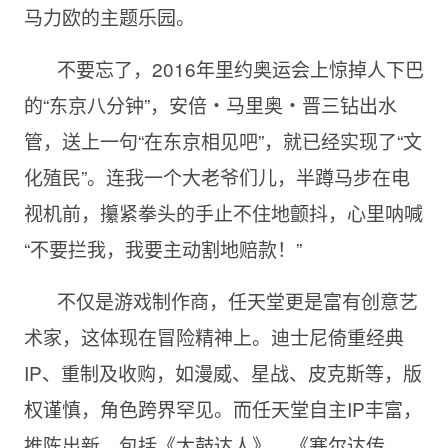
马力欧的主题乐园。
不要忘了，2016年里约奥运会上惊掉人下巴
的“东京八分钟”，安倍・马里奥・晋三钻出水
管，送上一句“在东京相见吧”，就已经实现了“文
化殖民”。连我一个大老爷们儿，半蹲马步在电
视机前，攥紧拳头的手止不住地颤抖，心里呐喊
“不要拦我，我要主动割地赔款！”
不仅是游戏制作商，任天堂更是富有创意艺
术家，这体现在冒险精神上。迪士尼倚重经典
IP、重制及收购，如漫威、星战、皮克斯等，版
权谨慎，角色跨界罕见。而任天堂自主IP丰富，
推陈出新，包括《太鼓达人》、《塞尔达传