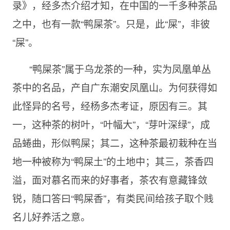
录》，经多杰介绍才知，在中国的一千多种茶品
之中，也有一款“鸭屎茶”。只是，此“屎”，非彼
“屎”。
“鸭屎茶”属于乌龙茶的一种，实为凤凰单丛
茶中的名品，产自广东潮安凤凰山。为何获得如
此怪异的名号，经杨多杰考证，原因有三。其
一，这种茶的树叶，“叶幅大”，“芽叶深绿”，成
品蜷曲，形似鸭屎；其二，这种茶最初栽种在当
地一种被称为“鸭屎土”的土地中；其三，茶香四
溢，面对慕名而来的好事者，茶农有意藏锋敛
锐，随口答曰“鸭屎香”，有类民间给孩子取个贱
名儿好养活之意。