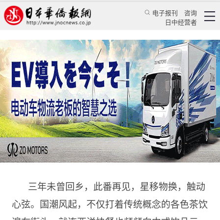
电子报刊
咨询
日中经营者
国潮风中品茶趣，茶人辛苦几多闻
——浅评杨多杰新作《吃茶趣：中国名茶录》
特辑
华文汇萃
蒋丰
日本华侨报
2023/5/8 12:21:18
三年未曾回乡，此番再见，星移物换，触动
心弦。国潮风起，不仅打着传统概念的各色茶饮