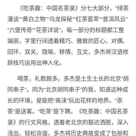
《吃茶趣：中国名茶录》分七大部分，“绿茶
漫谈”“黄白之物”“乌龙探秘”“红茶荟萃”“普洱风云”
“六堡传奇”“花茶详说”，每一部分的标题都工整
端丽，字里行间透着精巧、雅致的匠心。对偶、
回环、双关、隐喻、移情、互文，多杰将汉语修
辞技巧运用出神入化。
喝茶，礼数颇多。多杰是土生土长的北京“胡
同串子”。同为“北京胡同串子”的我，知道这种成
长的环境，是能把“高沫”玩出花样的地界。“添
茶”是送客。“吃茶”是下聘。《吃茶趣：中国名茶
录》的行文风格，透着老北京的豁达洒脱，深入
浅出、轻松诙谐，多杰将历史典故变成了包袱和