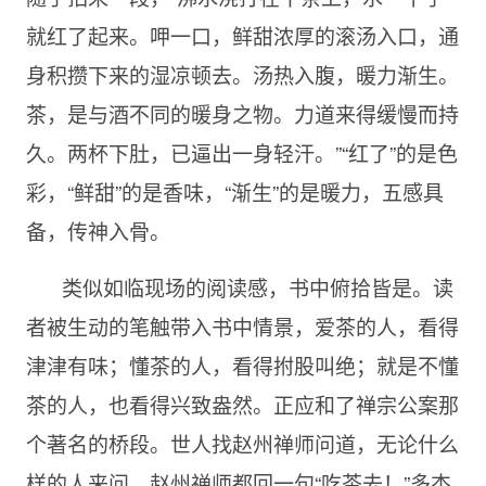
就红了起来。呷一口，鲜甜浓厚的滚汤入口，通
身积攒下来的湿凉顿去。汤热入腹，暖力渐生。
茶，是与酒不同的暖身之物。力道来得缓慢而持
久。两杯下肚，已逼出一身轻汗。”“红了”的是色
彩，“鲜甜”的是香味，“渐生”的是暖力，五感具
备，传神入骨。
类似如临现场的阅读感，书中俯拾皆是。读
者被生动的笔触带入书中情景，爱茶的人，看得
津津有味；懂茶的人，看得拊股叫绝；就是不懂
茶的人，也看得兴致盎然。正应和了禅宗公案那
个著名的桥段。世人找赵州禅师问道，无论什么
样的人来问，赵州禅师都回一句“吃茶去！”多杰