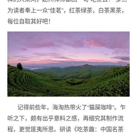
为读者奉上一众“佳茗”，红茶绿茶，白茶黑茶，
每位自取其好吧！
记得前些年，海淘热带火了“猫屎咖啡”。乍
听之下，颇有出乎意料之感，再细究其制作流
程，更觉匪夷所思。研读《吃茶趣：中国名茶