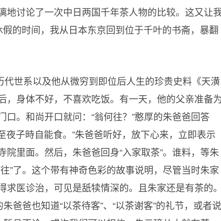
漓地讨论了一次中日两国千年茶人物的比较。这又让
休假的时间，我从日本东京回到位于千叶的书斋，暴翻
历代世系以及他从微穷到即位后人生的珍贵史料《天潢
后，身体不好，不喜欢吃饭。有一天，他的父亲准备
门口。和尚开口就问：“翁何往？”憨厚的朱爸爸回答
，至夜子時自能食。”朱爸爸听好，放下心来，立即表示
寺院里面。然后，朱爸爸回身“入家取茶”。谁料，等朱
何往”了。这个带有神奇色彩的故事说明，尽管当时朱家
得求医诊治，可见是舐犊情深的。且朱家还是有茶的
的朱爸爸也知道“以茶待客”、“以茶谢客”的礼节，或者