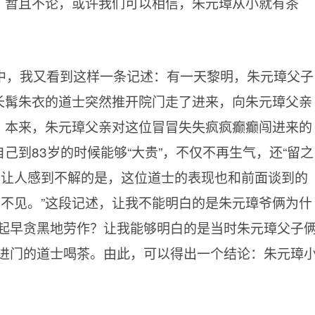
”，暂且不论，或许我们可以相信，朱元璋从小就有茶
中，我又看到这样一条记述：有一天黎明，朱元璋父子
位长髯朱衣的道士突然推开院门走了进来，向朱元璋父亲
”。本来，朱元璋父亲对这位冒冒失失疯疯癫癫闯进来的
己到83岁的时候能够“大贵”，不仅不再生气，还“留之
。让人感到不解的是，这位道士的表现也和前面谈到的
，不见。”这段记述，让我不能明白的是朱元璋爷俩为什
起早贪黑地劳作？让我能够明白的是当时朱元璋父子
进门的道士喝茶。由此，可以得出一个结论：朱元璋