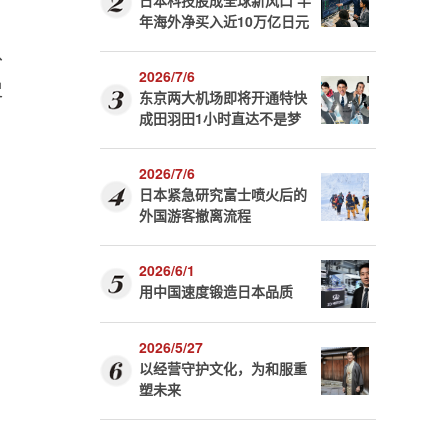
日本科技股成全球新风口 半
年海外净买入近10万亿日元
从
2026/7/6
史
东京两大机场即将开通特快
成田羽田1小时直达不是梦
2026/7/6
日本紧急研究富士喷火后的
外国游客撤离流程
2026/6/1
用中国速度锻造日本品质
2026/5/27
以经营守护文化，为和服重
塑未来