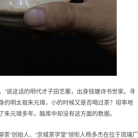
。”说这话的明代才子田艺蘅，出身钱塘诗书世家。寻
身的明太祖朱元璋，小的时候又是否喝过茶？坦率地
了朱元璋多年，脑库中却没有这方面的数据。
多聊茶”创始人、“京城茶学堂”领衔人杨多杰在位于琉璃