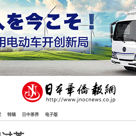
栏
特辑
日中茶界
电子版