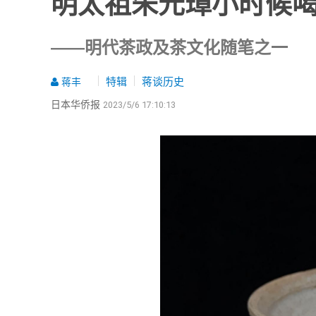
明太祖朱元璋小时候
——明代茶政及茶文化随笔之一
特辑
蒋谈历史
蒋丰
日本华侨报
2023/5/6 17:10:13