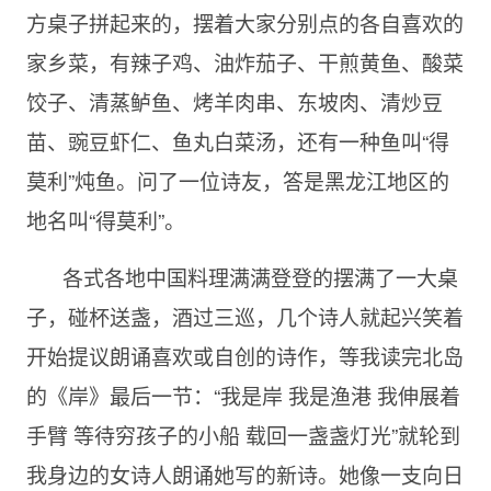
方桌子拼起来的，摆着大家分别点的各自喜欢的
家乡菜，有辣子鸡、油炸茄子、干煎黄鱼、酸菜
饺子、清蒸鲈鱼、烤羊肉串、东坡肉、清炒豆
苗、豌豆虾仁、鱼丸白菜汤，还有一种鱼叫“得
莫利”炖鱼。问了一位诗友，答是黑龙江地区的
地名叫“得莫利”。
各式各地中国料理满满登登的摆满了一大桌
子，碰杯送盏，酒过三巡，几个诗人就起兴笑着
开始提议朗诵喜欢或自创的诗作，等我读完北岛
的《岸》最后一节：“我是岸 我是渔港 我伸展着
手臂 等待穷孩子的小船 载回一盏盏灯光”就轮到
我身边的女诗人朗诵她写的新诗。她像一支向日