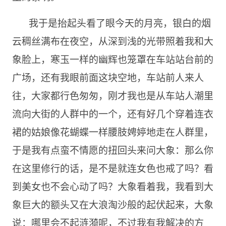
我于是抬起头看了眼今天的月亮，银白的烟
云稠丝满布在夜空，从深到浅的光带照着我和大
象脸上，寒玉一样的幽辉也笼罩在车站站台前的
广场，还有我眼前面这块空地，车站前人来人
往，大家都行色匆匆，刚才我也是从车站人潮里
流向大街的人群中的一个，还有好几个穿着连衣
裙的姑娘像花蝴蝶一样腰肢娉婷地走在人群里，
于是我有点蛮不情愿的扭回头来问大象：那么你
在这里修行的话，是不是就连女色也戒了吗？看
到美女也不会心动了吗？大象看着我，我看到大
象巨大的额头又在大浪淘沙般的起伏起来，大象
说：哪里会不起涟漪呢，不过我有我解决的方