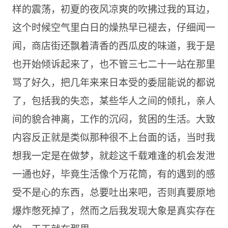
样的震荡，初夏的夜风凉爽的吹拂过我的耳边，
这个时候空气里白日的燥热早已褪去，仔细闻一
闻，商店街还飘着清香的西瓜皮的味道，我于是
也开始倾诉起来了，也不管三七二十一站在那里
骂了好久，把几年来来日本受的委屈能说的都说
了，包括我的失恋，某些华人之间的倾扎，亲人
间的貌合神离，工作的沉闷，贫困的生活。大致
内容反正就是类似那种很不上台面的话，当时我
想我一定是在做梦，就趁这千载难逢的机会发泄
一通也好，毕竟生活像个万花筒，有的遇到的感
受不是心的东西，总要吐出来吧，否则真要原地
爆炸憋死掉了，然而之后我发现大象是真实存在