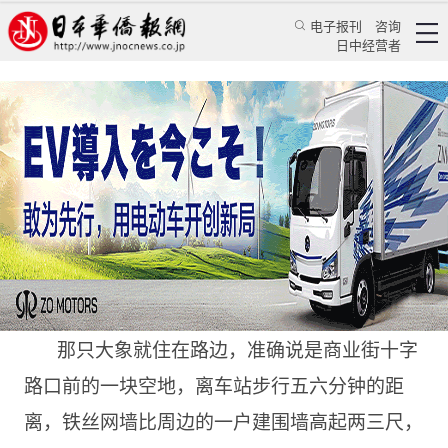
电子报刊
咨询
日中经营者
住在大塚的非洲象
特辑
华文汇萃
金蔚
日本华侨报
2023/5/3 21:25:50
那只大象就住在路边，准确说是商业街十字
路口前的一块空地，离车站步行五六分钟的距
离，铁丝网墙比周边的一户建围墙高起两三尺，