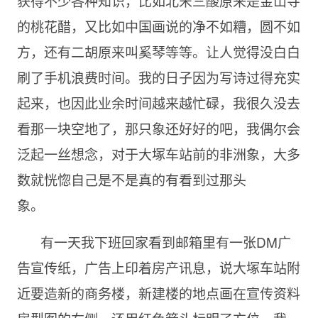
获得不少各种知识，比如北宋三酸原来是金山寺
的桃花醋，又比如中国画说的净不如糟，圆不如
方，还有二胡原来叫奚琴等等。让人觉得没白白
刷了手机浪费时间。我的日子因为写诗过得充实
起来，也因此业余时间越来越忙碌，我很久没去
看那一块空地了，那只象还好好的吧，我偶尔会
泛起一丝想念，对于大塚车站前的非洲象，大多
数就恍惚自己是不是真的有看到过那头
象。
有一天我下班回家看到邮箱里有一张DM广
告宣传纸，广告上印着房产讯息，说大塚车站附
近要造新的商务楼，新建楼的地点画在宣传资料