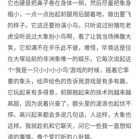
它也硬是把鼻子卷在身体一侧，然后尽量把象身
缩小，一点一点抬起前腿用后腿着地，做出要飞
的样子。它这还要扮演小鸟，只听说过扮猪吃老
虎没听说过大象扮小鸟啊，看了让我当场捧腹大
笑，它却满不在乎乐此不彼，难怪，毕竟这是住
在大塚站前的非洲象唯一的娱乐，它每次说起这
个“我是一只小小小小鸟”游戏的时候，摇着它笨
重的象头，绘声绘色的告诉我游戏是有多有趣，
它玩起来有多得意，前脚翘起来的技术则越来越
高超，因为说着兴奋了，额头里的波浪也起伏不
停。高兴起来都会多说几句话，人这样，大象也
这样。我就趁机和它聊天，问它一些我一直想知
道的事情。像个爱打听的八卦猫。