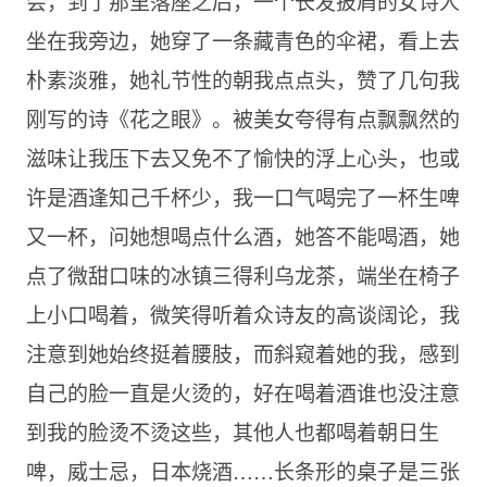
会，到了那里落座之后，一个长发披肩的女诗人
坐在我旁边，她穿了一条藏青色的伞裙，看上去
朴素淡雅，她礼节性的朝我点点头，赞了几句我
刚写的诗《花之眼》。被美女夸得有点飘飘然的
滋味让我压下去又免不了愉快的浮上心头，也或
许是酒逢知己千杯少，我一口气喝完了一杯生啤
又一杯，问她想喝点什么酒，她答不能喝酒，她
点了微甜口味的冰镇三得利乌龙茶，端坐在椅子
上小口喝着，微笑得听着众诗友的高谈阔论，我
注意到她始终挺着腰肢，而斜窥着她的我，感到
自己的脸一直是火烫的，好在喝着酒谁也没注意
到我的脸烫不烫这些，其他人也都喝着朝日生
啤，威士忌，日本烧酒……长条形的桌子是三张