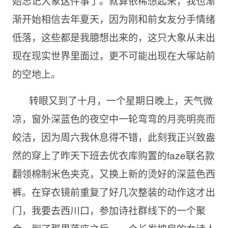
始忘记大象这件事了。就算依稀想起来，我也渐
渐开始相信去年夏天，因为刚和前女友分手情绪
低落，这些都是我臆想出来的，这只大象从未出
现在现实世界里面过，更不可能出现在大塚站前
的空地上。
转眼又到了十月，一个星期日晚上，天气微
凉，窗外深蓝色的夜空中一轮弯弯的月亮明亮而
皎洁，因为周六我休息得不错，此刻我正兴致盎
然的穿上了昨天下班去优衣库购置的faze联名款
翻领棉制米色夹克，又换上新的烫好的深蓝色西
裤。在穿衣镜前重复了好几次整装的动作这才出
门，我要去西川口，参加诗社群线下的一个聚