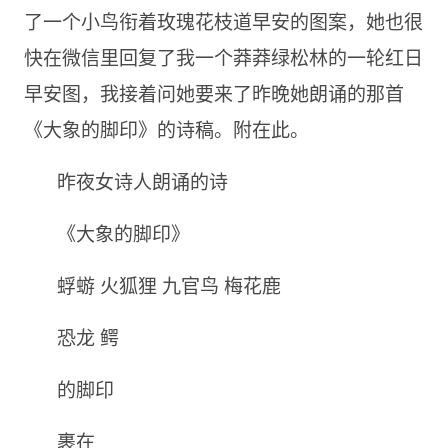
了一个小鸟衔着玫瑰花枝道早安的图案，她也很
快在微信里回复了我一个莽莽绿松林的一轮红日
早安图，我接着问她要来了昨晚她朗诵的那首
《大象的脚印》的诗稿。附在此。
昨夜女诗人朗诵的诗
《大象的脚印》
蜉蝣 火狐狸 九官鸟 梅花鹿
恐龙 鳄
的脚印
裹在