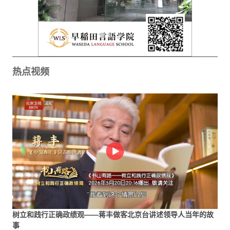
热点视频
树立和践行正确政绩观——蒋丰做客北京台讲述领导人当年的故
事