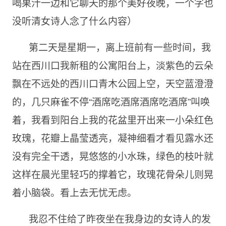
喝果汁一边和它聊天的那个美好夜晚，一个字也
没听清女诗人念了什么内容）
第二天是星期一，离上班前有一些时间，我
站在西川口我新租的公寓阳台上，淡紫色的云朵
飘在不远处的西川口青木公园上空，天空蓝澄澄
的，几只麻雀不停“酒席吃酒席酒席吃酒席”叫唤
着，我看到阳台上我的花盆里开出来一小朵红色
玫瑰，花瓣上晶莹透亮，凝神细看才看见露水还
没有完全干透，晃悠悠的小水珠，绿色的枝叶就
这样在晨光里轻巧的撑着它，玫瑰花骨朵儿则晃
着小脑袋。看上去无忧无虑。
我忍不住给了昨夜坐在我身边的女诗人的发