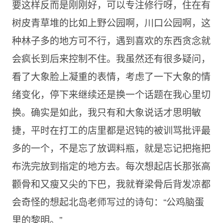
要这样反而是刚刚好，可以专注修行呀，住在有
树皮青草堆的比如上野公园啊，川口公园啊，这
种林子多的地方可不行，遇到喜欢的东西贪念就
会疯长到后来控制不住。我虽然还有很多疑问，
看了大象脸上凝重的表情，考虑了一下大象的情
绪变化，停下来继续还是换一个话题在我心里切
换。确实是如此，我只有和大象说话才思明敏
捷，平时在打工的店里都是迟钝的被训骂批评最
多的一个，不是忘了放调料瓶，就是忘记把拖把
布洗完放到指定的地方去。每次想起店长那张高
颧骨和又瘦又尖的下巴，我就脊梁骨后背发凉都
会奇怪的想起北岛老师写过的诗句：“公鸡脑蛋
里的黎明。”