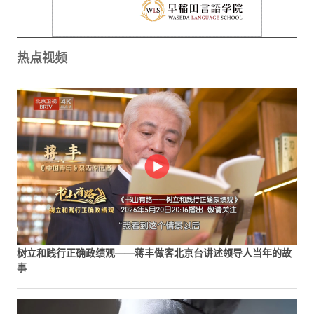
热点视频
树立和践行正确政绩观——蒋丰做客北京台讲述领导人当年的故
事