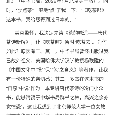
解》（中华书局，2022年1月北京第一版）。同
时，他“点茶”一般地“点”了我一下：“《吃茶趣》
这本书，我给您寄到过日本的。”
美意盈怀，我决定先读《茶的味道——唐代
茶诗新解》，让《吃茶趣》暂时“吃茶去”。为何
如此？原因有二。其一，中华书局曾经出版过我
已故外祖父、美国哈佛大学汉学教授杨联陞的
《中国文化中“报”“保”“包”之含义》等著作，让我
有一份特殊的亲切感；其二，多杰在这本书的
“自序”中说“作为一本专讲唐代茶诗的冷门小众
书，能够附骥于中华书局群书之林，高兴之余亦
觉惶恐”，这让我想到了北京师范大学一位女教