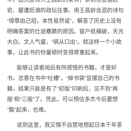
宕、屡遭贬谪的政坛往事。用王昌龄含混的诗句
“得罪由己招，本性易然诺”，解答了历史上没有
明确答案的仕途蹇踬的原因。窗户纸捅破，天光
大白。文人气盛，“祸从口出”。就这样一个小故
事，让此书的份量顿时变得厚重起来。
能够让读者阅后有所感悟的书籍，才是好
书。恣意在书中“吐槽”，“掉书袋”显摆自己的书
籍，结果只能是有了“初版”印刷后，见不到“再
版”和“三版”了。凭此，可以预估多杰今后要想
“飘”起来，也难。
说到这里，我又情不自禁地想起日本千年茶