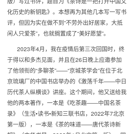
版）写过书评，题目为《茶诗是一把打开中国文
化历史的新钥匙》。本想再为其他几本写一写书
评，但因为实在做不到“不劳外出好居家，大抵
闲人只爱茶”，也就搁置成了“美好愿望”。
2023年4月，我在疫情后第三次回国时，终
于得以和多杰见面，并且在26日晚上应邀参加
了他领衔的“多聊茶”——“京城茶学会”在位于北
京琉璃厂的中国书店举办的《激荡千年——中日
历代茶人纵横谈》讲座。这个期间，他又送给我
他的两本著作，一本是《吃茶趣——中国名茶
录》（生活•读书•新知三联书店，2022年7北京
第一版），一本是《茶的味道——唐代茶诗新