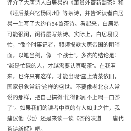
评介了大唐诗人白居易的《萧员外寄新蜀茶》和
《睡后茶兴忆杨同州》等茶诗，并告诉读者白居
易一生写了大约有64首茶诗。看起来，白居易
可能很闲，闲得屡写茶诗。实际上，白居易很
忙，“像个时事记者，频频揭露大唐帝国的阴暗
面，以笔当剑，像一个战士”。多杰的结论是：
“越是忙碌的人，才越需要认真喝茶”。在我看
来，也许只有这样，才能出现“座上清茶依旧，
国家景象常新”这样的盛世。不要像老北京人常
说的那样，把自己搞得“忙得都顾不上喝一口茶
了”。如果我们的读者中真的有人如此之忙，我
建议他（她）还是来读一读《茶的味道——唐代
茶诗新解》吧。