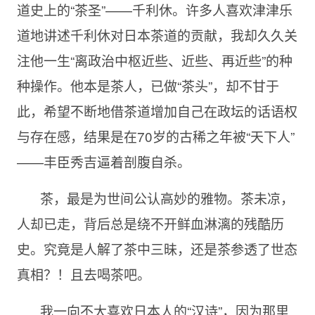
道史上的“茶圣”——千利休。许多人喜欢津津乐
道地讲述千利休对日本茶道的贡献，我却久久关
注他一生“离政治中枢近些、近些、再近些”的种
种操作。他本是茶人，已做“茶头”，却不甘于
此，希望不断地借茶道增加自己在政坛的话语权
与存在感，结果是在70岁的古稀之年被“天下人”
——丰臣秀吉逼着剖腹自杀。
茶，最是为世间公认高妙的雅物。茶未凉，
人却已走，背后总是绕不开鲜血淋漓的残酷历
史。究竟是人解了茶中三昧，还是茶参透了世态
真相？！且去喝茶吧。
我一向不大喜欢日本人的“汉诗”，因为那里