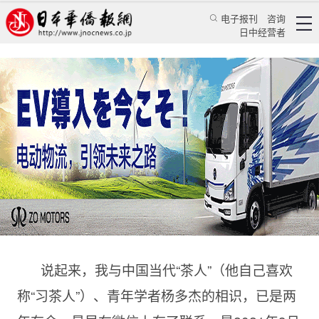
电子报刊
咨询
日中经营者
从唐代茶诗中寻找忙中求闲的“秘方”
——试评《茶的味道——唐代茶诗新解》
特辑
华文汇萃
蒋丰
日本华侨报
2023/5/2 11:37:22
说起来，我与中国当代“茶人”（他自己喜欢
称“习茶人”）、青年学者杨多杰的相识，已是两