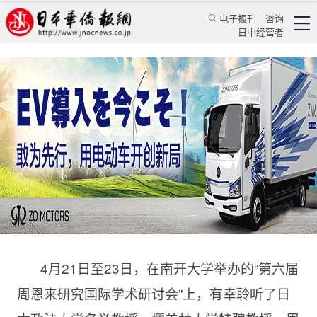
电子报刊
咨询
日中经营者
考证细致、结论可信——简评《周恩来的留日生
活》
特辑
华文汇萃
陈答才
日本华侨报
2023/5/1 09:36:59
4月21日至23日，在南开大学举办的“第六届
周恩来研究国际学术研讨会”上，有幸聆听了日