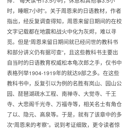
排：“每天读书13.5小时，休息和其他事3.5小
时，睡眠7小时”。关于周恩来的日语教材，作者
指出，经反复调查得知，周恩来留日期间的在校
文字记载都在地震和战火中化为灰烬，难以寻
觅。但是“周恩来留日期间就已经问世的教科书
和部分讲义仍有据可查”，且这些教科书主要出
自当时的日语教育权威松本龟次郎之手，仅书中
表格列举1904-1919年的就达9部之多。在这些
教科书中，反复引以为例的名胜有岚山、园山公
园、琵琶湖疏水工程、南禅寺、大觉寺、千王
寺、大悲阁千光寺、万福寺等，相关名士有角仓
了以、隐元、高泉等。于是，就有了该章中的多
次“周恩来的考察”。说到考证细致，更令读者惊