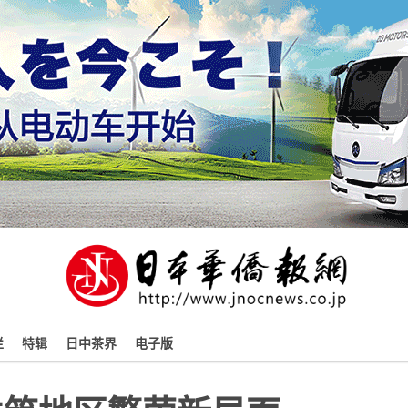
栏
特辑
日中茶界
电子版