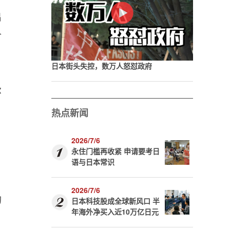
出
合
日本街头失控，数万人怒怼政府
尔
热点新闻
2026/7/6
永住门槛再收紧 申请要考日
语与日本常识
2026/7/6
构
日本科技股成全球新风口 半
年海外净买入近10万亿日元