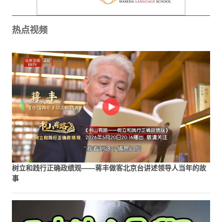
热点视频
树立和践行正确政绩观——蒋丰做客北京台讲述领导人当年的故
事