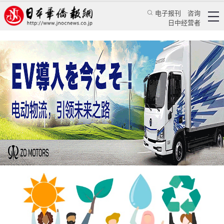
电子报刊
咨询
日中经营者
呵护地球，除了合作别无选择
评论
国际视角
徐迅雷
日本华侨报
2023/4/24 09:27:25