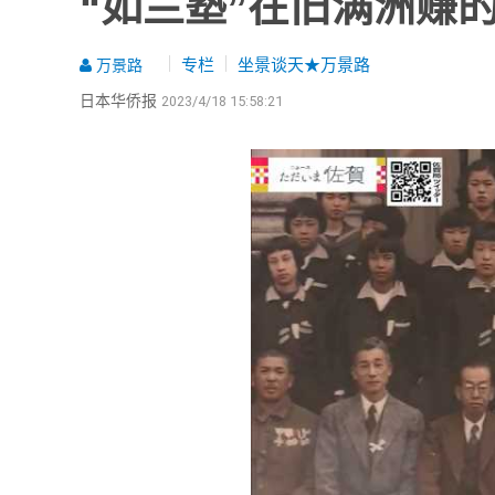
“如兰塾”在旧满洲赚
专栏
坐景谈天★万景路
万景路
日本华侨报
2023/4/18 15:58:21