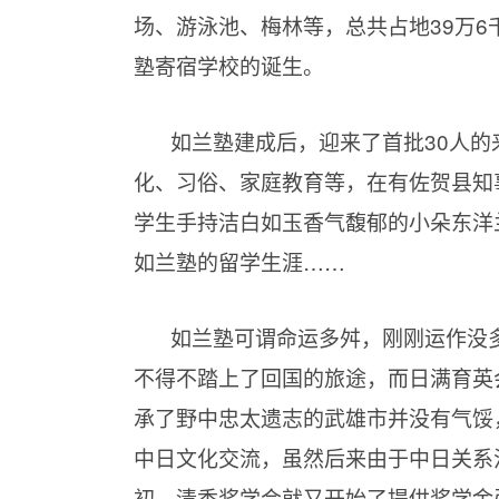
场、游泳池、梅林等，总共占地39万
塾寄宿学校的诞生。
如兰塾建成后，迎来了首批30人
化、习俗、家庭教育等，在有佐贺县知
学生手持洁白如玉香气馥郁的小朵东洋
如兰塾的留学生涯……
如兰塾可谓命运多舛，刚刚运作没
不得不踏上了回国的旅途，而日满育英
承了野中忠太遗志的武雄市并没有气馁
中日文化交流，虽然后来由于中日关系
初，清香奖学会就又开始了提供奖学金