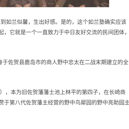
想到如兰似馨，生出好感。是的，这个如兰塾确实应该
起，它就是一个一直致力于中日友好交流的民间团体
身于佐贺县鹿岛市的商人野中忠太在二战末期建立的全
6年），本为旧佐贺藩藩士池上林平的第四子，在长崎商
赘于第八代佐贺藩主经营的野中鸟犀园的野中亮助园