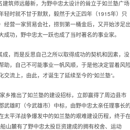
名建筑师远藤新，为野中忠太设计的耸立于如兰塾广场
年轻时就不甘于默默，毅然于大正四年（1915年）只
）经营一家贸易会社，捞到第一桶金后，又开始涉足
大成功，野中忠太一跃也成了当时著名的事业家。
其成，而是反思自己之所以取得成功的契机和因素，没
帮助，自己不可能事业一帆风顺，于是他决定冒着风
化交流上，由此，才诞生了延续至今的“如兰塾”。
太在家乡推出了如兰塾的建设招标，立即赢得了周边县市
郡武雄町（今武雄市）中标，由野中忠太亲任理事长
在太平洋战争爆发中的如兰塾的艰难建设历程，终于
御船山麓有了野中忠太投巨资建成的拥有校舍、运动