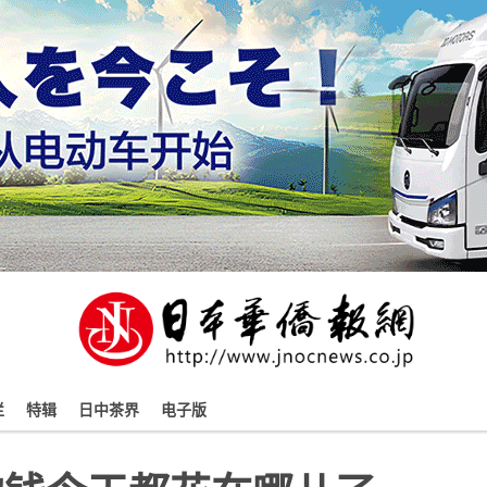
栏
特辑
日中茶界
电子版