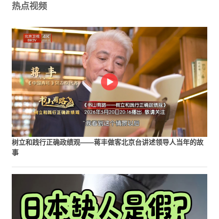
热点视频
树立和践行正确政绩观——蒋丰做客北京台讲述领导人当年的故
事