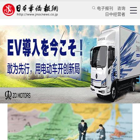
电子报刊
咨询
日中经营者
远亲应该不如近邻
专栏
中日指南针★黄亚南
黄亚南
日本华侨报
2023/4/13 03:07:22