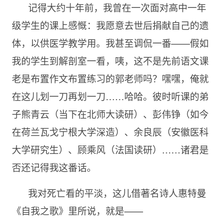
记得大约十年前，我曾在一次面对高中一年
级学生的课上感慨：我愿意去世后捐献自己的遗
体，以供医学教学用。我甚至调侃一番——假如
我的学生到解剖室一看，咦，这不是先前语文课
老是布置作文布置练习的郭老师吗？嘿嘿，俺就
在这儿划一刀再划一刀……哈哈。彼时听课的弟
子熊青云（当下在北师大读研）、彭伟铮（如今
在荷兰瓦戈宁根大学深造）、余良辰（安徽医科
大学研究生）、顾乘风（法国读研）……诸君是
否还记得我这番话。
我对死亡看的平淡，这儿借著名诗人惠特曼
《自我之歌》里所说，就是——