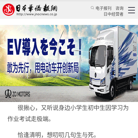
电子报刊
咨询
日中经营者
清明雨中话生死
特辑
华文汇萃
郭瑞炜
日本华侨报
2023/4/8 13:14:56
很揪心，又听说身边小学生初中生因学习为
作业考试走极端。
恰逢清明，想叨叨几句生与死。