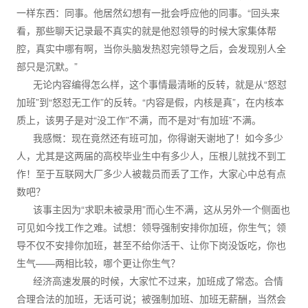
一样东西：同事。他居然幻想有一批会呼应他的同事。“回头来
看，那些聊天记录最不真实的就是他怼领导的时候大家集体帮
腔，真实中哪有啊，当你头脑发热怼完领导之后，会发现别人全
部只是沉默。”
无论内容编得怎么样，这个事情最清晰的反转，就是从“怒怼
加班”到“怒怼无工作”的反转。“内容是假，内核是真”，在内核本
质上，该男子是对“没工作”不满，而不是对“有加班”不满。
我感慨：现在竟然还有班可加，你得谢天谢地了！如今多少
人，尤其是这两届的高校毕业生中有多少人，压根儿就找不到工
作！至于互联网大厂多少人被裁员而丢了工作，大家心中总有点
数吧？
该事主因为“求职未被录用”而心生不满，这从另外一个侧面也
可见如今找工作之难。试想：领导强制安排你加班，你生气；领
导不仅不安排你加班，甚至不给你活干、让你下岗没饭吃，你也
生气——两相比较，哪个更让你生气？
经济高速发展的时候，大家忙不过来，加班成了常态。合情
合理合法的加班，无话可说；被强制加班、加班无薪酬，当然会