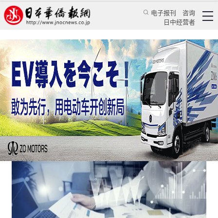
电子报刊
咨询
日中经营者
从“怒怼加班”到“怒怼无工作”
评论
国际视角
徐迅雷
日本华侨报
2023/4/8 10:56:12