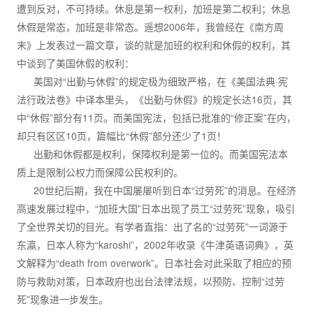
遭到反对，不可持续。休息是第一权利，加班是第二权利；休息
休假是常态，加班是非常态。遥想2006年，我曾经在《南方周
末》上发表过一篇文章，谈的就是加班的权利和休假的权利，其
中谈到了美国休假的权利：
美国对“出勤与休假”的规定极为细致严格，在《美国法典·宪
法行政法卷》中译本里头，《出勤与休假》的规定长达16页，其
中“休假”部分有11页。而美国宪法，包括已批准的“修正案”在内，
却只有区区10页，篇幅比“休假”部分还少了1页！
出勤和休假都是权利，保障权利是第一位的。而美国宪法本
质上是限制公权力而保障公民权利的。
20世纪后期，我在中国屡屡听到日本“过劳死”的消息。在经济
高速发展过程中，“加班大国”日本出现了员工“过劳死”现象，吸引
了全世界关切的目光。有学者直指：出了名的“过劳死”一词源于
东瀛，日本人称为“karoshi”，2002年收录《牛津英语词典》，英
文解释为“death from overwork”。日本社会对此采取了相应的预
防与救助对策，日本政府也出台法律法规，以预防、控制“过劳
死”现象进一步发生。