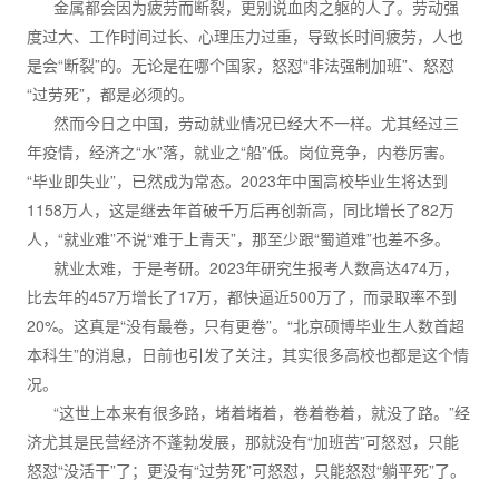
金属都会因为疲劳而断裂，更别说血肉之躯的人了。劳动强
度过大、工作时间过长、心理压力过重，导致长时间疲劳，人也
是会“断裂”的。无论是在哪个国家，怒怼“非法强制加班”、怒怼
“过劳死”，都是必须的。
然而今日之中国，劳动就业情况已经大不一样。尤其经过三
年疫情，经济之“水”落，就业之“船”低。岗位竞争，内卷厉害。
“毕业即失业”，已然成为常态。2023年中国高校毕业生将达到
1158万人，这是继去年首破千万后再创新高，同比增长了82万
人，“就业难”不说“难于上青天”，那至少跟“蜀道难”也差不多。
就业太难，于是考研。2023年研究生报考人数高达474万，
比去年的457万增长了17万，都快逼近500万了，而录取率不到
20%。这真是“没有最卷，只有更卷”。“北京硕博毕业生人数首超
本科生”的消息，日前也引发了关注，其实很多高校也都是这个情
况。
“这世上本来有很多路，堵着堵着，卷着卷着，就没了路。”经
济尤其是民营经济不蓬勃发展，那就没有“加班苦”可怒怼，只能
怒怼“没活干”了；更没有“过劳死”可怒怼，只能怒怼“躺平死”了。