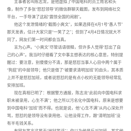
主事者名叫陈志龙，是他虚拟了中国电科的员工姓名和头
像，制作了多张“怒怼领导”的微信群聊天截图，发布到网络社交
平台，一手导演了这起“震惊全国的闹剧”。
他这个发泄情绪的“截图小爽文”，如果选择在4月1号“愚人节”
那天发表，估计大家只是“一笑了之”；但到了4月4日情况就大不
同了，网友们第一时间都会当真。
言为心声。“小爽文”尽管话语很糙，但许多人觉得“怼出了自
己的心声”。我当时仔细看了文中事主想表达的核心意思，特别提
醒过：要注意，别傻傻分不清，那是怒怼当事人心目中两个属于
“狗屁”的中层领导；他只是借了“被要求清明加班”的由头，其本质
上并不是怒怼加班，或者说怒怼的是有点小权的无能领导经常乱
安排加班。
现在真相已明了：根据警方通报，陈志龙“此前向中国电科求
职未被录用，心生不满”；他之所以污名化中国电科，原来是想要
到中国电科“加班”而不得。也就是说，他“心生不满”从内心深处开
骂，怒怼的是领导没有录用他、让他没得工作，跟“清明加班”没
有半毛钱关系。
有网友笑言这属于“地狱笑话”：你以为他是反对加班，其实他