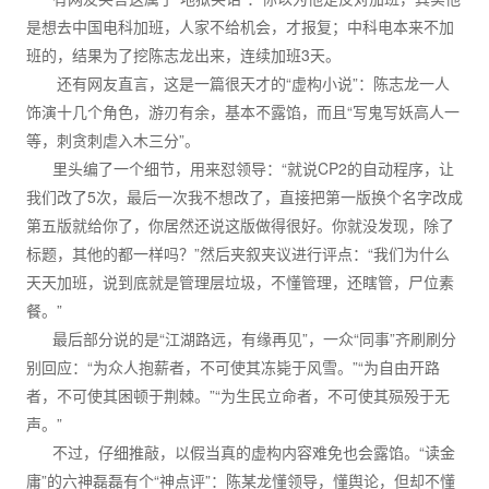
是想去中国电科加班，人家不给机会，才报复；中科电本来不加
班的，结果为了挖陈志龙出来，连续加班3天。
还有网友直言，这是一篇很天才的“虚构小说”：陈志龙一人
饰演十几个角色，游刃有余，基本不露馅，而且“写鬼写妖高人一
等，刺贪刺虐入木三分”。
里头编了一个细节，用来怼领导：“就说CP2的自动程序，让
我们改了5次，最后一次我不想改了，直接把第一版换个名字改成
第五版就给你了，你居然还说这版做得很好。你就没发现，除了
标题，其他的都一样吗？”然后夹叙夹议进行评点：“我们为什么
天天加班，说到底就是管理层垃圾，不懂管理，还瞎管，尸位素
餐。”
最后部分说的是“江湖路远，有缘再见”，一众“同事”齐刷刷分
别回应：“为众人抱薪者，不可使其冻毙于风雪。”“为自由开路
者，不可使其困顿于荆棘。”“为生民立命者，不可使其殒殁于无
声。”
不过，仔细推敲，以假当真的虚构内容难免也会露馅。“读金
庸”的六神磊磊有个“神点评”：陈某龙懂领导，懂舆论，但却不懂