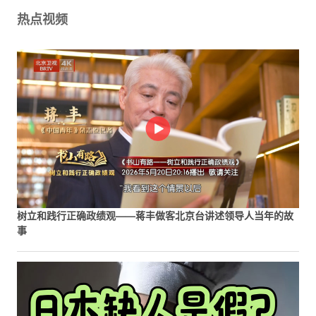
热点视频
树立和践行正确政绩观——蒋丰做客北京台讲述领导人当年的故
事