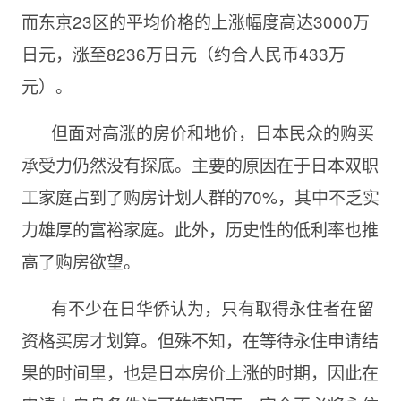
而
东京
23
区的平均价格
的
上涨
幅度高达
3000
万
日元，涨至
8236
万日元（约合人民币
433
万
元）。
但面对高涨的房价和地价，日本民众的购买
承受力仍然没有探底。主要的原因在于日本双职
工家庭占到了购房计划人群的
70%，
其中
不乏实
力雄厚的富裕家庭。此外，历史性的低利率也推
高了购房欲望。
有不少在日华侨认为，只有取得永住者在留
资格买房才划算。但殊不知，在等待永住申请结
果的时间里，也是日本房价上涨的时期，因此在