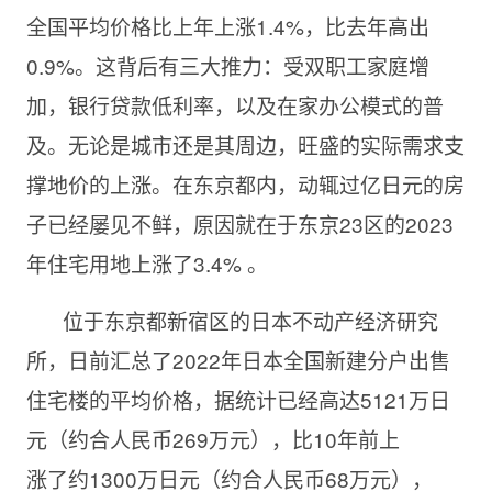
全国平均价格比上年上涨1.4%
，
比去年高出
0.9
%
。
这背后有三大推力：
受双职工家庭增
加
，银行贷款
低利率
，以及
在家办公
模式的
普
及
。无论是
城市
还是
其周边，旺盛的实际需求支
撑地价
的上涨
。
在东京都内，动辄过亿日元的房
子已经屡见不鲜，原因就在于
东京
23区的2023
年住宅用地上涨了3.4% 。
位于东京都新宿区的日本
不动产经济研究
所
，日前
汇总
了
2022
年日本全国新建分户出售
住宅楼的平均价格
，据统计已经高达
5121
万日
元（约合人民币
269
万元），比
10
年前上
涨
了
约
1300
万日元（约合人民币
68
万元
），