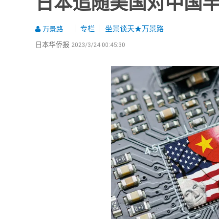
日本追随美国对中国
专栏
坐景谈天★万景路
万景路
日本华侨报
2023/3/24 00:45:30