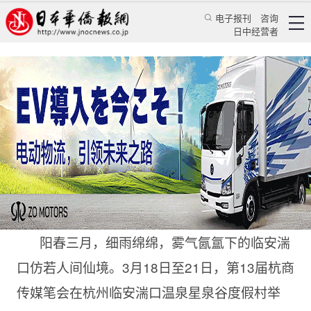
电子报刊
咨询
日中经营者
第13届杭商传媒笔会暨战略发展研讨会圆满举行
特辑
华文汇萃
日本华侨报
2023/3/22 11:01:57
阳春三月，细雨绵绵，雾气氤氲下的临安湍
口仿若人间仙境。3月18日至21日，第13届杭商
传媒笔会在杭州临安湍口温泉星泉谷度假村举