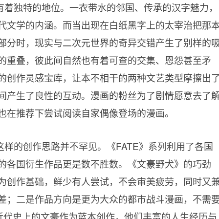
有着独特的地位。一衣带水的邻国、传承的汉字魅力，
代文学的内涵。而当出现在白纸黑字上的太宰治把那
部分时，现实与二次元世界的奇异交错产生了别样的
的重叠，彼此间自然也有着可查的交集、恩怨甚至矛
的创作灵感宝库，让本不相干的两种文艺类型摩擦出
间产生了良性的互动。漫画的粉丝为了剧情愿意去了
也在推荐下尝试阅读自家偶像登场的漫画。
样的创作思路并不罕见。《FATE》系列利用了各国
的各国衍生作品更是数不胜数。《文豪野犬》的巧劲
为创作基础，鲜少有人尝试，不会审美疲劳，同时又
差；二是作品方向是更为大众的都市战斗漫画，不需
用近代史上的文豪作为蓝本创作，他们丰富的人生经历与