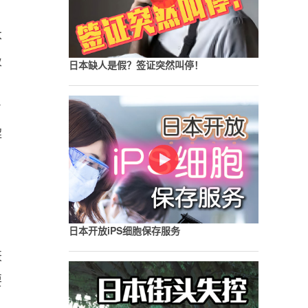
本
吸
日本缺人是假？签证突然叫停！
了
解
日本开放iPS细胞保存服务
兼
要