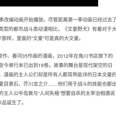
四季改编动画开始播放。尽管距离第一季动画已经过去
类型的都市战斗类动漫相比，《文豪野犬》有着对于
字那样，里面的“文豪”可是真的大文豪。
作、春河35作画的漫画，2012年在角川书店旗下的
载，至今单行本已出到19卷。故事的舞台是现代架空的日
，漫画的主人公们却是所有人都耳熟能详的日本文豪
夏目漱石、芥川龙之介……他们用于战斗的技能也都
的主人公中岛敦与“人间失格”想要自杀的太宰治相遇说
作品诞生了。