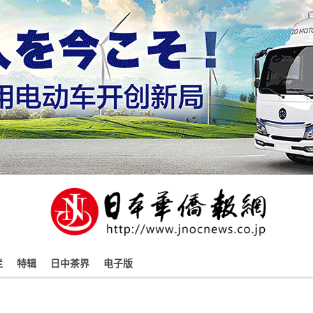
栏
特辑
日中茶界
电子版