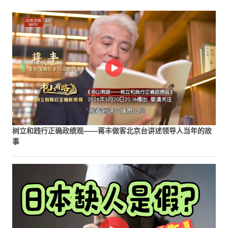
树立和践行正确政绩观——蒋丰做客北京台讲述领导人当年的故
事