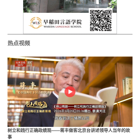
热点视频
树立和践行正确政绩观——蒋丰做客北京台讲述领导人当年的故
事