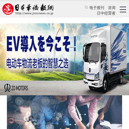
电子报刊
咨询
日中经营者
日本IT人才缺口促使大学扩招
日本新闻
经济视野
颜丹丹
日本华侨报
2023/3/2 17:38:44