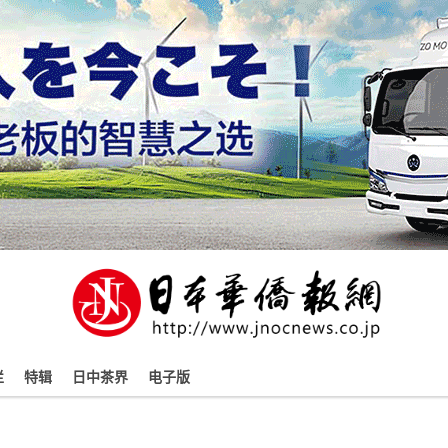
栏
特辑
日中茶界
电子版