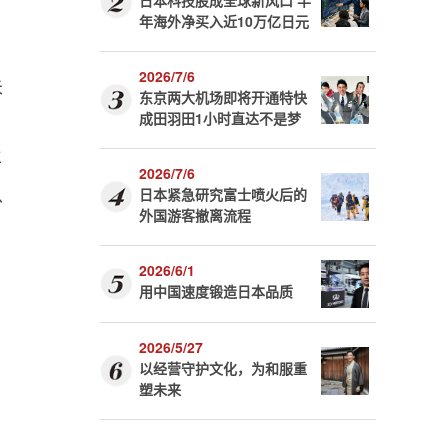
日本科技股成全球新风口 半
年海外净买入近10万亿日元
2026/7/6
未
东京两大机场即将开通特快
成田羽田1小时直达不是梦
年
2026/7/6
以
日本紧急研究富士喷火后的
外国游客撤离流程
2026/6/1
用中国速度锻造日本品质
2026/5/27
以经营守护文化，为和服重
塑未来