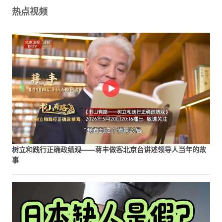
热点视频
树立和践行正确政绩观——蒋丰做客北京台讲述领导人当年的故
事