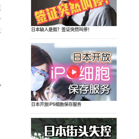
正
一
让
日本缺人是假？签证突然叫停！
小
日本开放iPS细胞保存服务
，