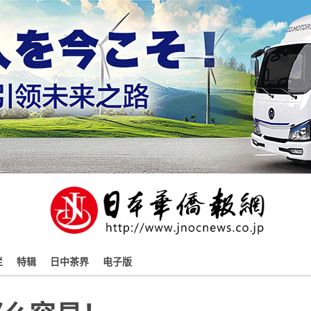
栏
特辑
日中茶界
电子版