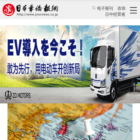
电子报刊
咨询
日中经营者
日本的国际秩序观崇尚权力博弈
专栏
管窥东瀛★田庆立
田庆立
日本华侨报
2023/2/21 11:44:13