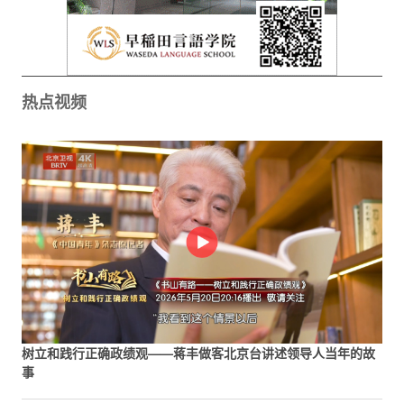
热点视频
树立和践行正确政绩观——蒋丰做客北京台讲述领导人当年的故
事