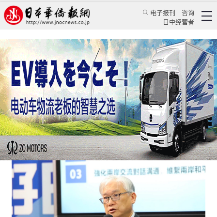
电子报刊
咨询
日中经营者
夏立言访大陆带来两岸新气象
专栏
台海风云★王键
王键
日本华侨报
2023/2/21 10:33:31