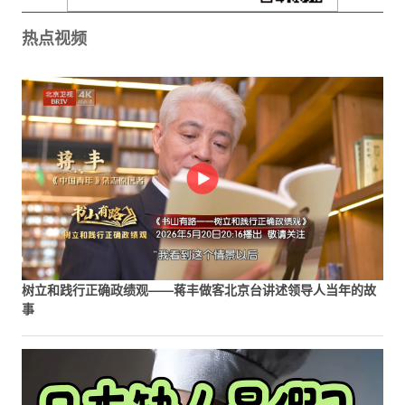
热点视频
树立和践行正确政绩观——蒋丰做客北京台讲述领导人当年的故
事