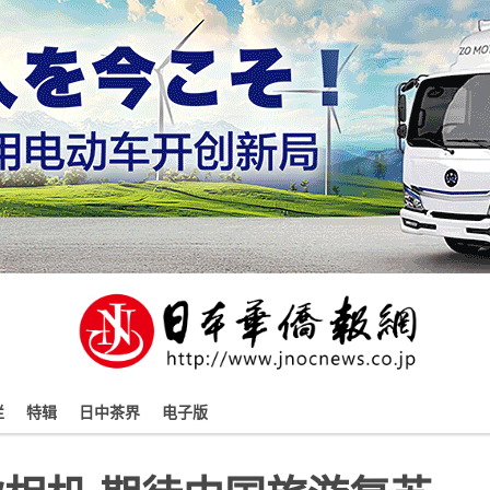
栏
特辑
日中茶界
电子版