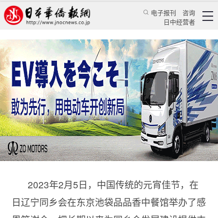
电子报刊
咨询
日中经营者
做好事铺好路服好务，在日辽宁同乡会2023年感
恩答谢会圆满举办
华人新闻
经贸活动
蔡晖
日本华侨报
2023/2/7 15:09:03
2023年2月5日，中国传统的元宵佳节，在
日辽宁同乡会在东京池袋品品香中餐馆举办了感