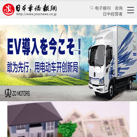
电子报刊
咨询
日中经营者
莫让在日本的房产从资产变负产
日本新闻
地产动态
颜丹丹
日本华侨报
2023/2/7 14:57:42