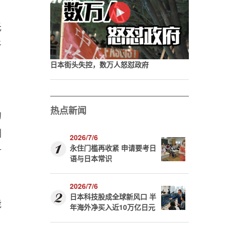
光
于
日本街头失控，数万人怒怼政府
热点新闻
的
制
2026/7/6
永住门槛再收紧 申请要考日
对
语与日本常识
2026/7/6
日本科技股成全球新风口 半
能
年海外净买入近10万亿日元