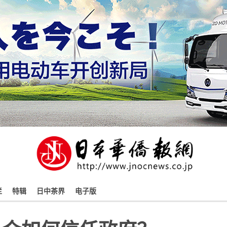
栏
特辑
日中茶界
电子版