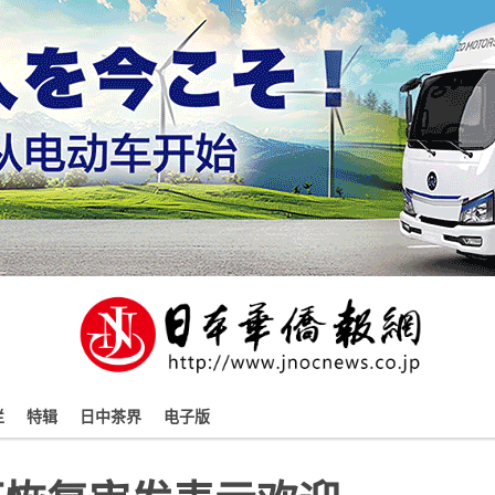
栏
特辑
日中茶界
电子版