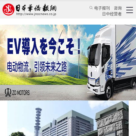
电子报刊
咨询
日中经营者
日本政府拟对泄露防卫装备秘密设罚则
日本新闻
政治焦点
龚同
日本华侨报
2023/1/23 10:50:51