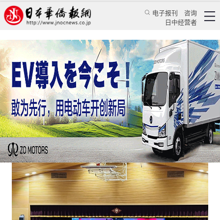
电子报刊
咨询
日中经营者
横滨山手中华学校“千人万饺”活动意蕴深长
评论
国际视角
蒋丰
日本华侨报
2023/1/21 13:19:40