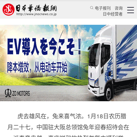
电子报刊
咨询
日中经营者
喜迎春来携手共进 中国驻大阪总领馆举办兔年迎
春招待会
华人新闻
使领馆新闻
乔聚
日本华侨报
2023/1/20 14:07:28
虎去雄风在，兔来喜气浓。1月18日农历腊
月二十七，中国驻大阪总领馆兔年迎春招待会在