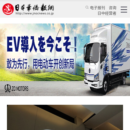
电子报刊
咨询
日中经营者
中国比亚迪发起攻势 亚洲电动汽车市场竞争愈演
愈烈
日本新闻
经济视野
余诗泉
日本华侨报
2023/1/19 12:13:07