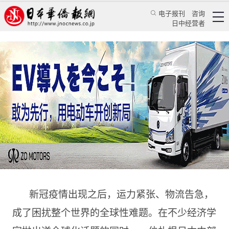
电子报刊
咨询
日中经营者
在日华商打造强韧国际供应链
——访株式会社J＆C（吉安食）代表取缔役社长魏成炳
专访
华人菁英
蒋丰
《人民日报海外版》日本月刊
2023/1/12 14:51:35
新冠疫情出现之后，运力紧张、物流告急，
成了困扰整个世界的全球性难题。在不少经济学