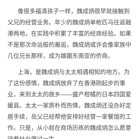
像很多福清孩子一样，魏成炳很早就接触到
父兄的经营业务。年少的魏成炳单枪匹马往返融
港两地，在实践中积累了丰富的经商经验。如果
不是那次命运般的邂逅，魏成炳或许会像家族中
几位兄长那样，成为雄踞东南亚的侨商。
上海，是魏成炳与太太相遇相知的地方。为
了这份感情，魏成炳放弃了在香港刚起步的事
业，来到太太的故乡——盛产柑橘的日本四国爱
媛县。太太一家质朴而热情，魏成炳还没办好定
居手续，岳父已经帮他安排好经营一家餐馆的工
作。只是，从小就在商场历练的魏成炳怎么愿意
守着灶台度过一生。