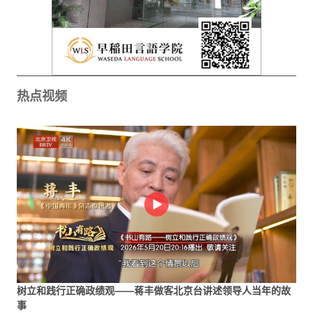
热点视频
树立和践行正确政绩观——蒋丰做客北京台讲述领导人当年的故
事