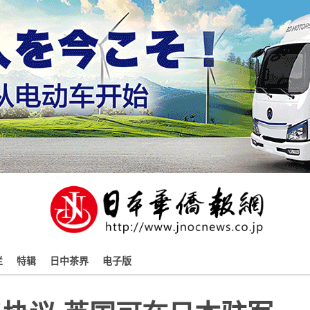
栏
特辑
日中茶界
电子版