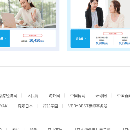
香港经济网
人民网
海外网
中国侨网
环球网
中国新
YAK
客观日本
行知学园
VERYBEST律师事务所
论
专栏
特辑
日中茶界
《日本华侨报》电子版
《日