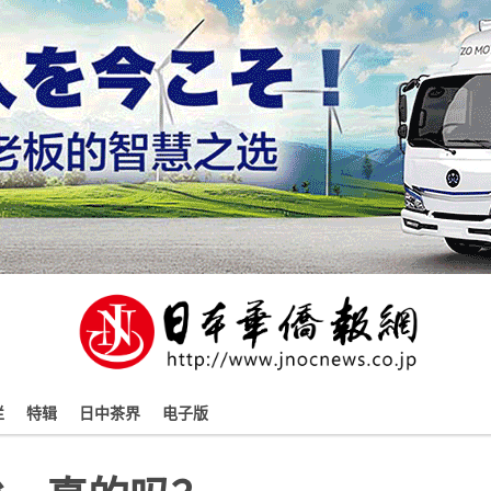
栏
特辑
日中茶界
电子版