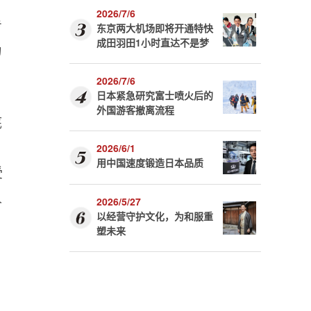
2026/7/6
专
东京两大机场即将开通特快
成田羽田1小时直达不是梦
为
2026/7/6
日本紧急研究富士喷火后的
外国游客撤离流程
底
2026/6/1
用中国速度锻造日本品质
受
人
2026/5/27
以经营守护文化，为和服重
塑未来
，