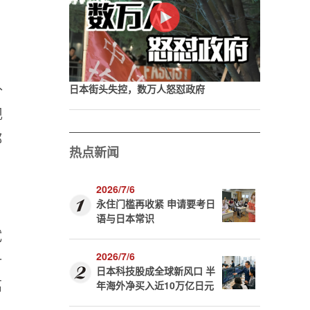
补
日本街头失控，数万人怒怼政府
现
都
热点新闻
2026/7/6
永住门槛再收紧 申请要考日
语与日本常识
试
2026/7/6
针
日本科技股成全球新风口 半
离
年海外净买入近10万亿日元