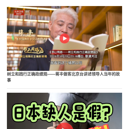
树立和践行正确政绩观——蒋丰做客北京台讲述领导人当年的故
事