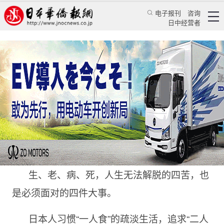
电子报刊
咨询
日中经营者
直葬的日本人熬黄了多少殡葬公司
日本新闻
社会观察
王亚囡
日本华侨报
2023/1/6 13:49:10
生、老、病、死，人生无法解脱的四苦，也
是必须面对的四件大事。
日本人习惯“一人食”的疏淡生活，追求“二人