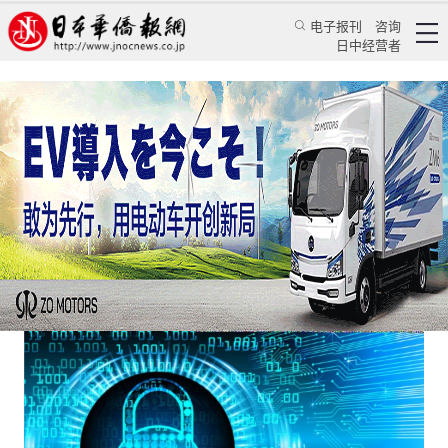
电子报刊
咨询
日中经营者
日本自卫队将为私企提供网络保护防止泄密
日本新闻
政治焦点
乔聚
日本华侨报
2023/1/5 11:14:22