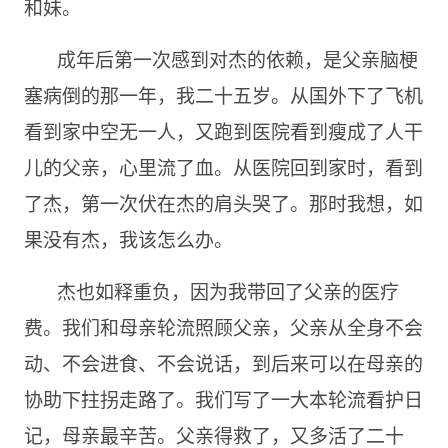
和妹。
成年后第一次感到对杰的依赖，是父亲脑梗
塞病倒的那一年，我二十五岁。从国外下了飞机
看到家中空无一人，又跑到医院看到瘦成了人干
儿的父亲，心里流了血。从医院回到家时，看到
了杰，第一次伏在杰的肩头哭了。那时我想，如
果没有杰，我该怎么办。
杰也如释重负，因为我带回了父亲的医疗
费。我们和母亲轮流照顾父亲，父亲从全身不会
动、不会进食、不会说话，到后来可以在母亲的
协助下拄拐走路了。我们写了一大本轮流看护日
记，母亲最辛苦。父亲得救了，又多活了二十