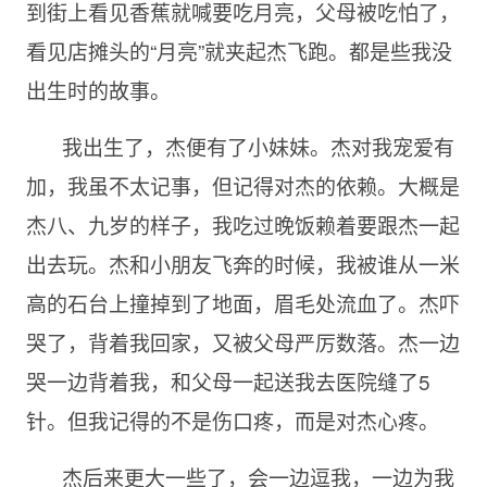
到街上看见香蕉就喊要吃月亮，父母被吃怕了，
看见店摊头的“月亮”就夹起杰飞跑。都是些我没
出生时的故事。
我出生了，杰便有了小妹妹。杰对我宠爱有
加，我虽不太记事，但记得对杰的依赖。大概是
杰八、九岁的样子，我吃过晚饭赖着要跟杰一起
出去玩。杰和小朋友飞奔的时候，我被谁从一米
高的石台上撞掉到了地面，眉毛处流血了。杰吓
哭了，背着我回家，又被父母严厉数落。杰一边
哭一边背着我，和父母一起送我去医院缝了5
针。但我记得的不是伤口疼，而是对杰心疼。
杰后来更大一些了，会一边逗我，一边为我