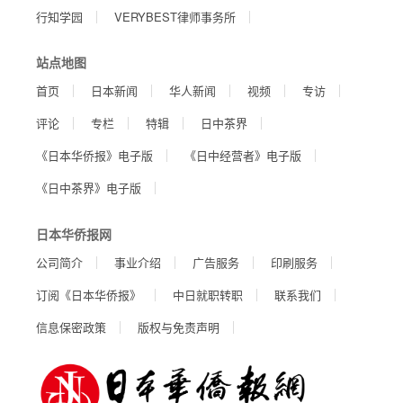
行知学园
VERYBEST律师事务所
站点地图
首页
日本新闻
华人新闻
视频
专访
评论
专栏
特辑
日中茶界
《日本华侨报》电子版
《日中经营者》电子版
《日中茶界》电子版
日本华侨报网
公司简介
事业介绍
广告服务
印刷服务
订阅《日本华侨报》
中日就职转职
联系我们
信息保密政策
版权与免责声明