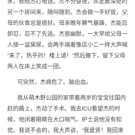
水，就给杰打电话。杰不分昼夜，从走廊深处的
另一个房间来，随叫随到。杰会做一手好饭，父
母的伙食总是很好。母亲晚年脾气暴躁，杰能忍
即忍，忍不了先逃。杰很幽默，一大早给父母一
人接一盆屎尿，会两手端着像店小二一样大声喊
“来了，热乎的！楼上请！”然后撤下，留下父母
两人在床上笑成一团。
可突然，杰病危了。脑出血。
我从萌木野公园的家带着两岁的宝宝往国内
赶的路上，杰动了手术。我去ICU看望杰的时
候，他闭着眼睛在大口喘气。护士说他没有知
觉。我说不会的，我大声说，“我是贤！我回来