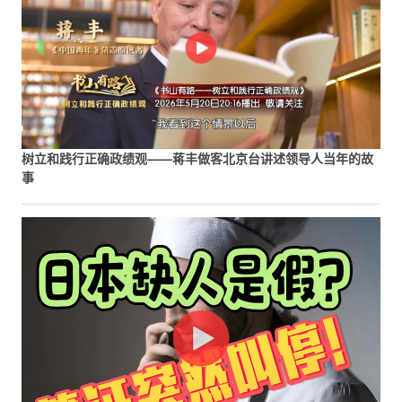
树立和践行正确政绩观——蒋丰做客北京台讲述领导人当年的故
事