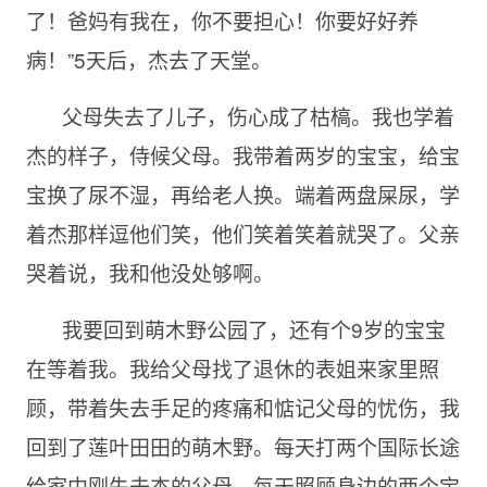
了！爸妈有我在，你不要担心！你要好好养
病！”5天后，杰去了天堂。
父母失去了儿子，伤心成了枯槁。我也学着
杰的样子，侍候父母。我带着两岁的宝宝，给宝
宝换了尿不湿，再给老人换。端着两盘屎尿，学
着杰那样逗他们笑，他们笑着笑着就哭了。父亲
哭着说，我和他没处够啊。
我要回到萌木野公园了，还有个9岁的宝宝
在等着我。我给父母找了退休的表姐来家里照
顾，带着失去手足的疼痛和惦记父母的忧伤，我
回到了莲叶田田的萌木野。每天打两个国际长途
给家中刚失去杰的父母，每天照顾身边的两个宝