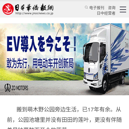
电子报刊
咨询
日中经营者
萌木野的莲花梦
——献给亲爱的兄长景杰
专栏
贤眼窥日★王景贤
王景贤
日本华侨报
2022/12/19 16:41:35
搬到萌木野公园旁边生活，已17年有余。从
前，公园池塘里并没有田田的莲叶，更没有伴随