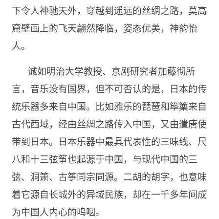
下令人神驰天外，穿越到遥远的丝绸之路，莫高
窟壁画上的飞天翩然降临，姿态优美，神韵怡
人。
诚如明治大学教授、京剧研究者加藤彻所
言，音乐没有国界，但不可否认的是，日本的传
统乐器多来自中国。比如雅乐的琵琶和筚篥来自
古代西域，经由丝绸之路传入中国，又由遣唐使
带到日本。日本乐器中最具代表性的三味线、尺
八和十三弦筝也起源于中国，与现代中国的三
弦、洞箫、古筝同宗同源。二胡的胡字，也意味
着它源自长城外的异域民族，却在一千多年间成
为中国人内心的呜咽。