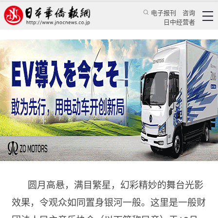
电子报刊
咨询
日中经营者
纪念中日邦交正常化50周年 民音公演金桥灿烂感
人至深
华人新闻
文化风采
张桐
日本华侨报
2022/12/16 11:37:28
圆月高悬，满目繁星，幻彩精妙的舞台光影
效果，令观众如同置身银河一般。这里是一般财