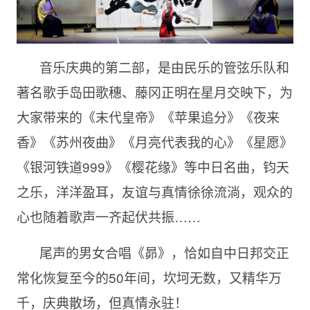
音乐庆典的第二部，是由民乐的管弦乐队和
著名歌手岛田歌穗、藤冈正明在星月交映下，为
大家带来的《末代皇帝》《苹果追分》《夜来
香》《苏州夜曲》《月亮代表我的心》《星愿》
《银河铁道999》《樱花缘》等中日名曲，钧天
之乐，洋洋盈耳，友谊与真情徐徐流淌，观众的
心也随着歌声一齐起伏共振……
尾声的男女合唱《昴》，恰如自中日邦交正
常化恢复至今的50年间，坎坷无数，又精华万
千，庆典散场，但真情永驻！