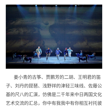
姜小青的古筝、贾鹏芳的二胡、王明君的笛
子、刘丹的琵琶、浅野祥的津轻三味线、佐藤公
基的尺八的汇演，仿佛是二千年来中日两国文化
艺术交流的汇总，你中有我我中有你相互衬托彼