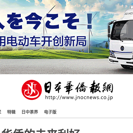
栏
特辑
日中茶界
电子版