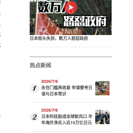
角
员
人
也
日本街头失控，数万人怒怼政府
也
热点新闻
2026/7/6
永住门槛再收紧 申请要考日
语与日本常识
2026/7/6
于
日本科技股成全球新风口 半
年海外净买入近10万亿日元