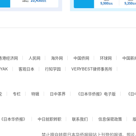
香港经济网
人民网
海外网
中国侨网
环球网
中国新
YAK
客观日本
行知学园
VERYBEST律师事务所
论
专栏
特辑
日中茶界
《日本华侨报》电子版
《日
《日本华侨报》
中日就职转职
联系我们
信息保密政策
禁止擅自转载日本华侨报网站上刊登的报道、照片