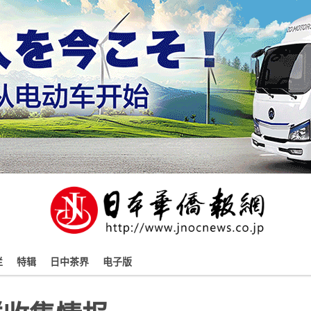
栏
特辑
日中茶界
电子版