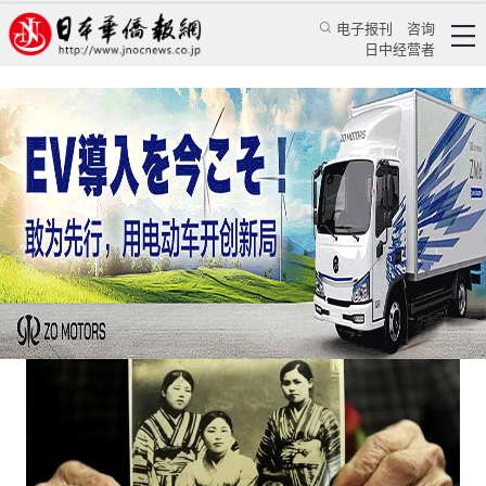
电子报刊
咨询
日中经营者
战后一代积极讲述“遗华日侨”的苦难
日本新闻
社会观察
龚同
日本华侨报
2022/11/29 11:40:36