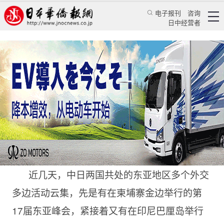
电子报刊
咨询
日中经营者
中日两国的博弈与合作
专栏
未名观察★梁云祥
梁云祥
日本华侨报
2022/11/17 13:42:24
近几天，中日两国共处的东亚地区多个外交
多边活动云集，先是有在柬埔寨金边举行的第
17届东亚峰会，紧接着又有在印尼巴厘岛举行