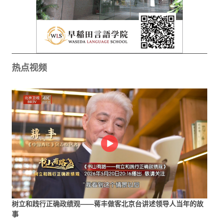
热点视频
树立和践行正确政绩观——蒋丰做客北京台讲述领导人当年的故
事