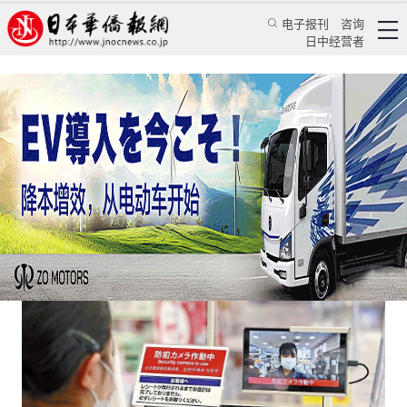
电子报刊
咨询
日中经营者
日本用自助结算试探人性的漏洞？
日本新闻
社会观察
王亚囡
日本华侨报
2022/10/21 18:08:50