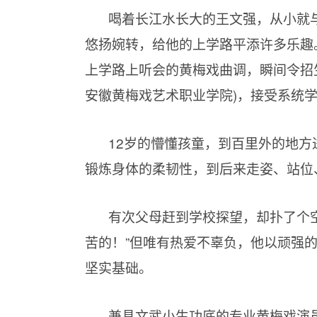
喝着长江水长大的王文强，从小就
悠扬婉转，给他的上学路平添许多乐趣
上学路上听会的黄梅戏曲调，瞬间令招
安徽黄梅戏艺术职业学院)，接受系统
12岁的懵懂孩童，到百里外的地
锻炼身体的柔韧性，到后来走姿、站位
有次父母赶到学校探望，却扑了个空
苦的！”但唯有热爱不辜负，他以顽强
坚实基础。
兼具文武小生功底的专业黄梅戏演