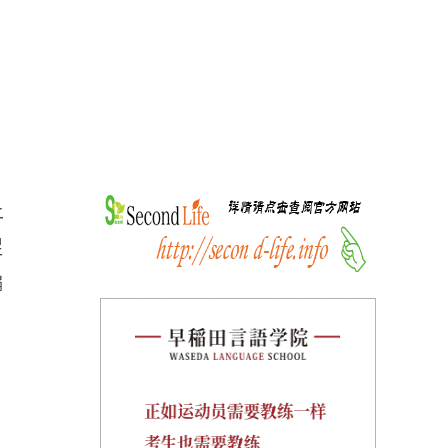
上
促
编