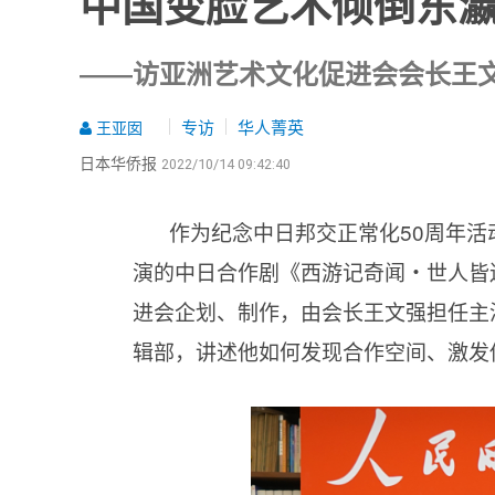
中国变脸艺术倾倒东
——访亚洲艺术文化促进会会长王
专访
华人菁英
王亚囡
日本华侨报
2022/10/14 09:42:40
作为纪念中日邦交正常化50周年活
演的中日合作剧《西游记奇闻・世人皆
进会企划、制作，由会长王文强担任主
辑部，讲述他如何发现合作空间、激发