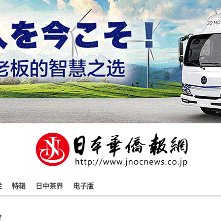
栏
特辑
日中茶界
电子版