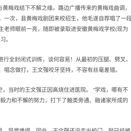
与黄梅戏结下不解之缘。路边广播传来的黄梅戏曲调，
。一次，县黄梅戏剧团来校招生，他毛遂自荐唱了一
生老师眼前一亮，随即被录取进安徽黄梅戏学校(现为
学习。
方进行全封闭式训练，谈何容易！从最初的压腿、劈叉
、唱念做打，王文强咬牙坚持，不容有丝毫差错。
，当时的王文强正因高烧住进医院。 “学戏，哪有不
的毅力和不懈的努力，打下了触类旁通、融诸家所成的
员，异常难得。因此，王文强还没走出校门，就已经被