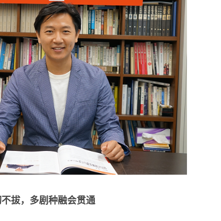
韧不拔，多剧种融会贯通